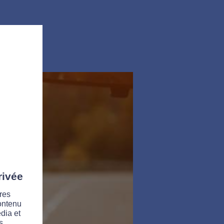
rivée
res
contenu
dia et
s.