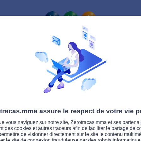
La route Zérotracas
tracas.mma assure le respect de votre vie p
e vous naviguez sur notre site, Zerotracas.mma et ses partenai
ent des cookies et autres traceurs afin de faciliter le partage de 
permettre de visionner directement sur le site le contenu multimé
er le site de connexion frauduleuse par des robots informatique