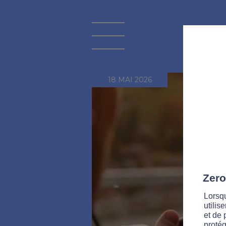
18 MAI 2026
Zero
Lorsqu
utilis
et de 
protég