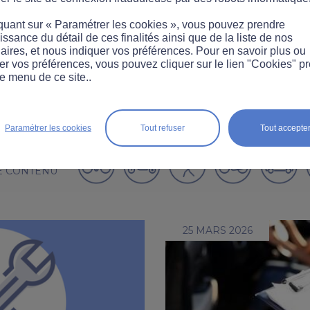
quant sur « Paramétrer les cookies », vous pouvez prendre
ssance du détail de ces finalités ainsi que de la liste de nos
er professionnel : une pr
aires, et nous indiquer vos préférences. Pour en savoir plus ou
er vos préférences, vous pouvez cliquer sur le lien "Cookies" p
e menu de ce site..
mais des actes encore r
Paramétrer les cookies
Tout refuser
Tout accepte
ONNALISER
E CONTENU
25 MARS 2026