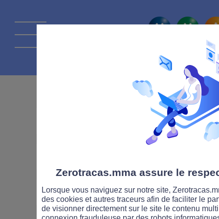
La route Zérot
ASSURANCE
COMPORTEME
DISTRACTEURS
ENVIRONNEME
Zerotracas.mma assure le respect
Lorsque vous naviguez sur notre site, Zerotracas.mm
ÉVÉNEMENT
FORMATION
des cookies et autres traceurs afin de faciliter le p
de visionner directement sur le site le contenu multi
connexion frauduleuse par des robots informatique