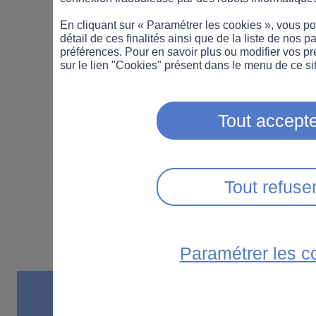
LÉGISLATION
PIÉTON
En cliquant sur « Paramétrer les cookies », vous 
détail de ces finalités ainsi que de la liste de nos p
préférences. Pour en savoir plus ou modifier vos p
PROFESSIONNEL
SANTÉ
sur le lien "Cookies" présent dans le menu de ce sit
SÉCURITÉ ROUTIÈRE
TROTTINETTE
Tout accepte
VOITURE
Tout refuse
Paramétrer les c
04 MAI 2026