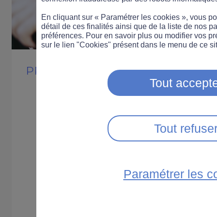
En cliquant sur « Paramétrer les cookies », vous 
détail de ces finalités ainsi que de la liste de nos p
préférences. Pour en savoir plus ou modifier vos p
sur le lien "Cookies" présent dans le menu de ce sit
PROS
Tout accepte
Le risque routier pr
Le risque routier est la premi
Tout refuse
mortalité au travail. Depuis p
Zérotracas s’engage pour prév
Paramétrer les c
entreprise. Vous trouverez ci
ressources utiles.