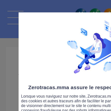
La route Zérot
Code de la rout
Attestation Sco
Sécurité Routiè
Zerotracas.mma assure le respect
et 2)
Lorsque vous naviguez sur notre site, Zerotracas.mm
des cookies et autres traceurs afin de faciliter le p
de visionner directement sur le site le contenu multi
connexion frauduleuse par des robots informatique