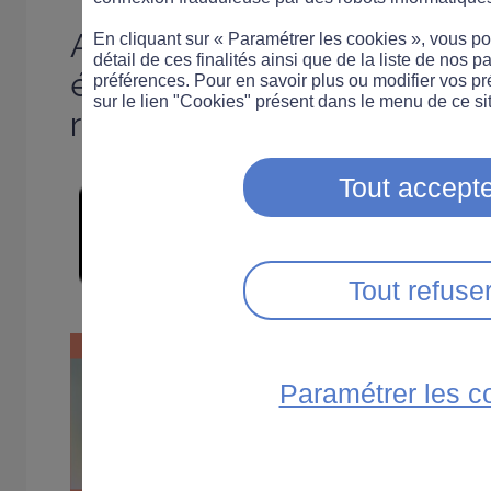
Avec Zérotracas.mma, prépa
En cliquant sur « Paramétrer les cookies », vous 
détail de ces finalités ainsi que de la liste de nos p
épreuves de l'attestation sc
préférences. Pour en savoir plus ou modifier vos p
sur le lien "Cookies" présent dans le menu de ce sit
routière (ASSR 1 et ASSR 2)
Tout accepte
Tout refuse
Paramétrer les c