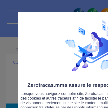
La route Zérot
21 JANVIER 2026
CONCOURS
Concours : Gag
casque sans fil 
Zerotracas.mma assure le respect
Lorsque vous naviguez sur notre site, Zerotracas.mm
des cookies et autres traceurs afin de faciliter le p
de visionner directement sur le site le contenu multi
connexion frauduleuse par des robots informatique