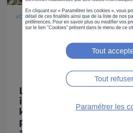
En cliquant sur « Paramétrer les cookies », vous 
détail de ces finalités ainsi que de la liste de nos p
VOITURE
COMPORTEMENT
préférences. Pour en savoir plus ou modifier vos p
Une campagne
sur le lien "Cookies" présent dans le menu de ce sit
inciter au resp
Tout accepte
limites de vite
Tout refuse
La sécurité routière d
incité des influenceurs 
Paramétrer les c
km/h dans des jeux-vi
pour rappeler les dange
au volant.