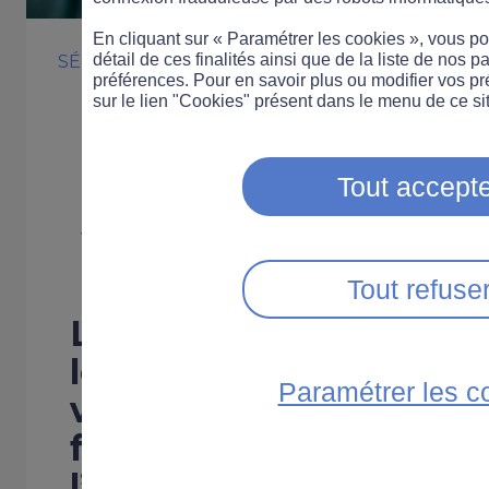
En cliquant sur « Paramétrer les cookies », vous 
détail de ces finalités ainsi que de la liste de nos p
SÉCURITÉ ROUTIÈRE
préférences. Pour en savoir plus ou modifier vos p
Création d’une
sur le lien "Cookies" présent dans le menu de ce sit
parlementaire 
Tout accepte
violence routiè
Tout refuse
Le ministère des trans
le lancement d’une mis
Paramétrer les c
violence sur les routes 
formuler des propositi
l’éducation routière et