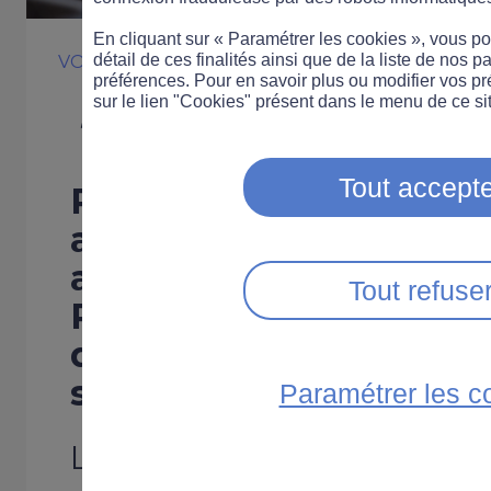
En cliquant sur « Paramétrer les cookies », vous 
détail de ces finalités ainsi que de la liste de nos p
VOITURE
DISTRACTEURS
préférences. Pour en savoir plus ou modifier vos p
Jamais seul sur
sur le lien "Cookies" présent dans le menu de ce sit
Tout accepte
Pour sensibiliser les a
aux dangers de l’usage
au volant, l’associatio
Tout refuse
Routière a mis en plac
dispositif de préventio
sur la route.
Paramétrer les c
L’enquête de terrain, menée 