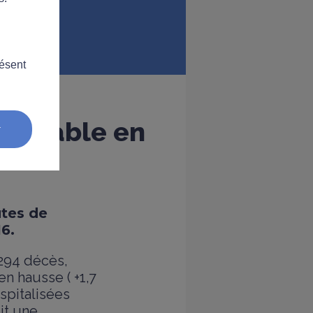
résent
te stable en
r
utes de
6.
 294 décès,
n hausse ( +1,7
spitalisées
it une