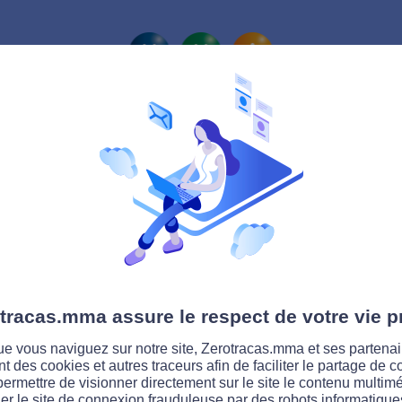
La route Zérotracas
tracas.mma assure le respect de votre vie p
e vous naviguez sur notre site, Zerotracas.mma et ses partenai
ent des cookies et autres traceurs afin de faciliter le partage de 
permettre de visionner directement sur le site le contenu multimé
er le site de connexion frauduleuse par des robots informatique