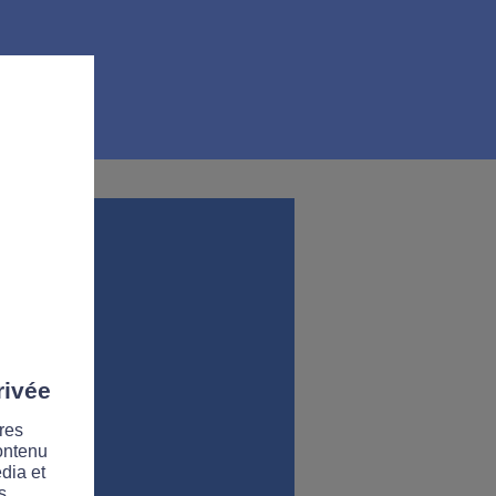
rivée
res
contenu
dia et
s.