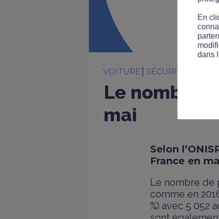
En cli
connai
parten
modifi
dans l
VOITURE
SÉCURITÉ ROUT
Le nombre de
mai
Selon l’ONIS
France en ma
Le nombre de p
comme en 2016.
%) avec 5 052 
sont également