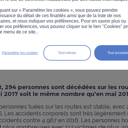
quant sur « Paramétrer les cookies », vous pouvez prendre
ssance du détail de ces finalités ainsi que de la liste de nos
aires, et nous indiquer vos préférences. Pour en savoir plus ou
er vos préférences, vous pouvez cliquer sur le lien "Cookies" p
e menu de ce site..
IÈRE
 tués sur les routes res
Paramétrer les cookies
Tout refuser
Tout accepte
R, 294 personnes sont décédées sur les ro
i 2017 soit le même nombre qu’en mai 201
ersonnes tuées sur les routes est stable, avec
 Les accidents corporels sont très légèrement e
accidents contre 4 967 en 2016. Les personnes ho
 plus nombreuses avec 112 victimes de plus, so