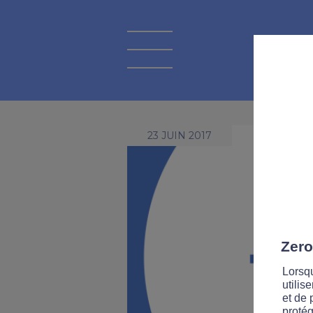
23 JUIN 2017
Zero
Lorsqu
utilis
et de 
protég