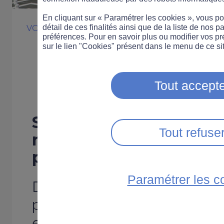
En cliquant sur « Paramétrer les cookies », vous 
détail de ces finalités ainsi que de la liste de nos p
VOITURE
SÉCURITÉ ROUTIÈRE
préférences. Pour en savoir plus ou modifier vos p
Moins de voitur
sur le lien "Cookies" présent dans le menu de ce sit
routes d’ici 203
Tout accepte
Selon une étude du cab
Tout refuse
nombre de voitures sur
pourrait baisser d’un qu
Paramétrer les c
D’ici 2030, le nombre de voit
pourrait passer de 280 milli
en Europe et de 270 à 212 m