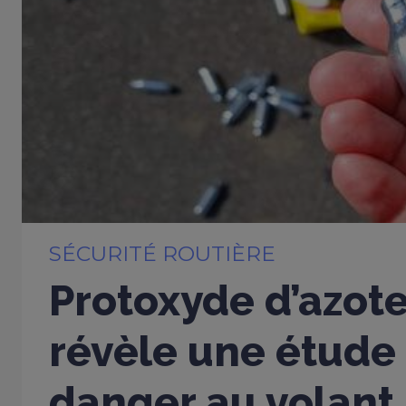
SÉCURITÉ ROUTIÈRE
Protoxyde d’azote
révèle une étude 
danger au volant