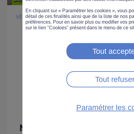
En cliquant sur « Paramétrer les cookies », vous 
détail de ces finalités ainsi que de la liste de nos p
VÉLO
INNOVATION
préférences. Pour en savoir plus ou modifier vos p
Innovation : de
sur le lien "Cookies" présent dans le menu de ce sit
réfléchissantes
Tout accepte
améliorer la vis
Tout refuse
piétons et des c
la route
Paramétrer les c
Mélamitaine est un acc