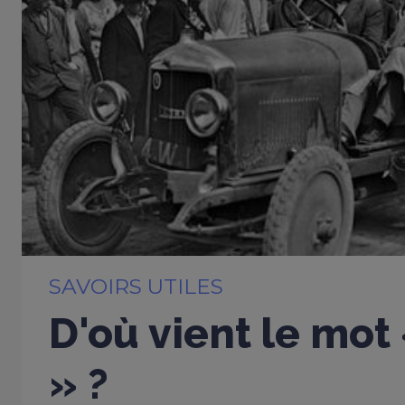
SAVOIRS UTILES
D'où vient le mot
» ?