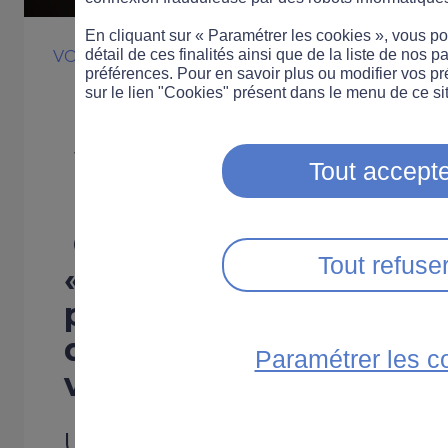
En cliquant sur « Paramétrer les cookies », vous 
détail de ces finalités ainsi que de la liste de nos p
VOITURE
INNOVATION
préférences. Pour en savoir plus ou modifier vos p
Un assistant in
sur le lien "Cookies" présent dans le menu de ce sit
voiture d’ici 20
Tout accepte
Cette nouvelle technol
Tout refuse
« Deep Meaning Unders
permettra aux conduct
dialoguer naturellemen
Paramétrer les c
véhicule.
Un partenariat a été signé e