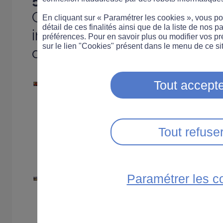
Conçues comme de véritabl
En cliquant sur « Paramétrer les cookies », vous 
détail de ces finalités ainsi que de la liste de nos p
interactives, elles vous per
préférences. Pour en savoir plus ou modifier vos p
sur le lien "Cookies" présent dans le menu de ce sit
d'apprendre en s'amusant !
Tout accepte
Un week-end de folie
Le week-end est toujours 
Tout refuse
le prof Parchok est là po
à pas pour rendre ces 2 j
Paramétrer les c
Départ en vacances
Un départ ça ne s'imporv