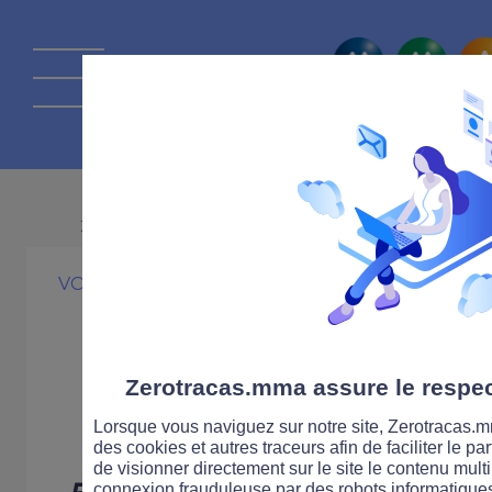
La route Zérot
26 MARS 2009
VOITURE
PRATIQUE
La route dont v
héros
Zerotracas.mma assure le respect
Lorsque vous naviguez sur notre site, Zerotracas.mm
des cookies et autres traceurs afin de faciliter le p
de visionner directement sur le site le contenu multi
5 bandes dessinées signée
connexion frauduleuse par des robots informatique