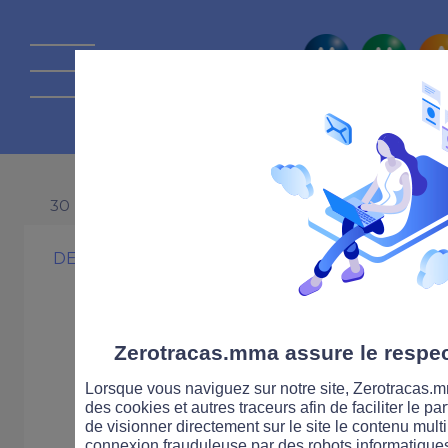
La route Zérot
30 NOVEMBRE 1999
DEUX-ROUES
PRATIQUE
Les deux roues
Zerotracas.mma assure le respect
Lorsque vous naviguez sur notre site, Zerotracas.mm
Rouler en deux-roues en v
des cookies et autres traceurs afin de faciliter le p
mais pas de tout repos. E
de visionner directement sur le site le contenu multi
connexion frauduleuse par des robots informatique