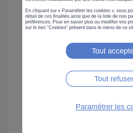
des voitures en milieu 
En cliquant sur « Paramétrer les cookies », vous 
attention et anticipation
détail de ces finalités ainsi que de la liste de nos p
préférences. Pour en savoir plus ou modifier vos p
qui seules permettent de
sur le lien "Cookies" présent dans le menu de ce sit
toute sécurité de ce mo
déplacement très pratiq
Tout accepte
Rollers, longboards et
Tout refuse
trottinettes ont
marqué l'émergence
d'une nouvelle façon
Paramétrer les c
de se déplacer :
simple et écologique.