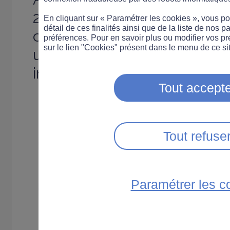
2003 fait la preuve que les 
En cliquant sur « Paramétrer les cookies », vous 
détail de ces finalités ainsi que de la liste de nos p
changé leurs comportement
préférences. Pour en savoir plus ou modifier vos p
sur le lien "Cookies" présent dans le menu de ce sit
une baisse spectaculaire d
indicateurs d'accidentologie
Tout accepte
Tout refuse
Paramétrer les c