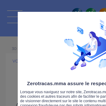
La route Zérot
30 NOVEMBRE 1999
VOITURE
SÉCURITÉ ROUTIÈRE
Le bilan de l'a
définitif
Zerotracas.mma assure le respect
Lorsque vous naviguez sur notre site, Zerotracas.mm
des cookies et autres traceurs afin de faciliter le p
de visionner directement sur le site le contenu multi
Après une année de rupture
connexion frauduleuse par des robots informatique