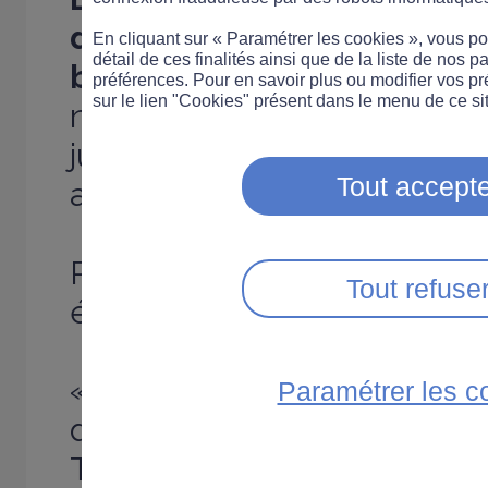
de février 2006 sont excel
En cliquant sur « Paramétrer les cookies », vous 
détail de ces finalités ainsi que de la liste de nos p
baisse du nombre de tués 
préférences. Pour en savoir plus ou modifier vos p
sur le lien "Cookies" présent dans le menu de ce sit
nombre de blessés de 4,4 %.
juin 2004 pour trouver un ré
Tout accepte
ampleur.
Plus concrètement ce sont 6
Tout refuse
été épargnées en un mois !
«
Ce résultat est très enco
Paramétrer les c
déclaré Dominique Perben, 
Transports, de l'Equipement