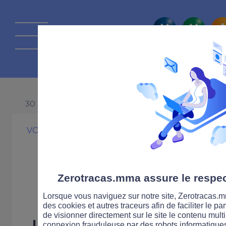
La route Zérot
30 NOVEMBRE 1999
VOITURE
SÉCURITÉ ROUTIÈRE
Baisse majeur
de morts en fév
Zerotracas.mma assure le respect
Lorsque vous naviguez sur notre site, Zerotracas.mm
des cookies et autres traceurs afin de faciliter le p
de visionner directement sur le site le contenu multi
Les résultats de la sécurit
connexion frauduleuse par des robots informatique