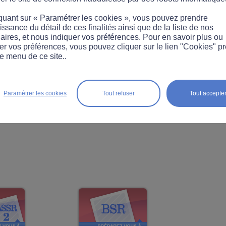
ur les scooter 125cm
3
… Faites le point sur vos co
quant sur « Paramétrer les cookies », vous pouvez prendre
ssance du détail de ces finalités ainsi que de la liste de nos
aires, et nous indiquer vos préférences. Pour en savoir plus ou
er vos préférences, vous pouvez cliquer sur le lien "Cookies" p
e menu de ce site..
Paramétrer les cookies
Tout refuser
Tout accepte
4 séries de 20 questions
Plus de 160 pannea
ur le code de la route
routiers pour tester
et les réponses commentées
vos connaissances !