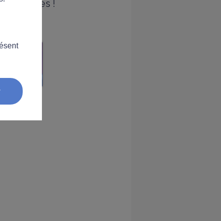
nnaissances !
résent
r
ux