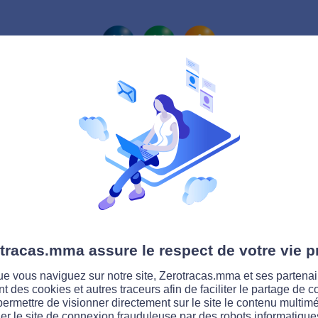
La route Zérotracas
uitement votre code de l
com
tracas.mma assure le respect de votre vie p
e vous naviguez sur notre site, Zerotracas.mma et ses partenai
s.com, préparez-vous aux épreuves du code de 
ent des cookies et autres traceurs afin de faciliter le partage de 
permettre de visionner directement sur le site le contenu multimé
ers, ASSR, BSR, Code de la route mais aussi for
er le site de connexion frauduleuse par des robots informatique