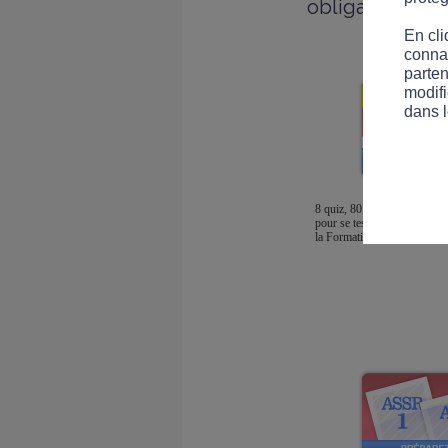
obligatoire po
En cli
connai
parten
modifi
dans l
8 quiz, 80 questions
pour se tester avant
la Formation 125