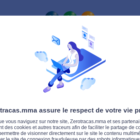
La route Zérotracas
T
listes français roulent 
tracas.mma assure le respect de votre vie p
e National Interministériel de Sécurité Ro
e tous les quatre mois les taux d'excès de
e vous naviguez sur notre site, Zerotracas.mma et ses partenai
e réseau routier. Et le comportement des
ent des cookies et autres traceurs afin de faciliter le partage de 
permettre de visionner directement sur le site le contenu multimé
s s'est amélioré ces derniers trimestres.
E
er le site de connexion frauduleuse par des robots informatique