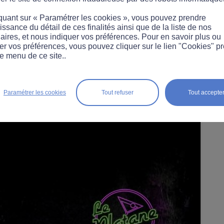
quant sur « Paramétrer les cookies », vous pouvez prendre
ssance du détail de ces finalités ainsi que de la liste de nos
core, en réponse à cet appel à créations,
des ce
aires, et nous indiquer vos préférences. Pour en savoir plus ou
des dizaines d'animations Flash et de vidéos on
er vos préférences, vous pouvez cliquer sur le lien "Cookies" p
e menu de ce site..
ac.
Un jury a sélectionné les cinq meilleures cré
ie.
nsuite été soumises au vote des internautes. Le 
Paramétrer les cookies
Tout refuser
Tout accepte
connu. Voici le lauréat :