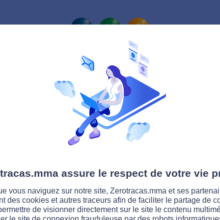
La route Zérotracas
ac 2009
tracas.mma assure le respect de votre vie p
 année consécutive, Animafac a décerné s
de réalisations graphiques sur le thème de
e vous naviguez sur notre site, Zerotracas.mma et ses partenai
ari ? Que la jeune création réussisse à sens
ent des cookies et autres traceurs afin de faciliter le partage de 
permettre de visionner directement sur le site le contenu multimé
a route
.
er le site de connexion frauduleuse par des robots informatique