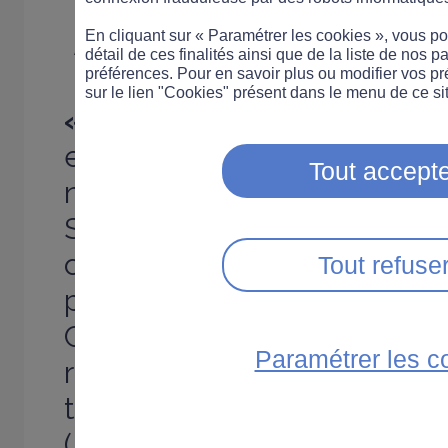
Automoto
En cliquant sur « Paramétrer les cookies », vous 
détail de ces finalités ainsi que de la liste de nos p
préférences. Pour en savoir plus ou modifier vos p
sur le lien "Cookies" présent dans le menu de ce sit
«
Comprendre la route, C’e
et
«
Automoto spéciale sé
Tout accepte
nouvelle opération de sensib
Sécurité routière, part d’un 
comprise, la route doit être
Tout refuse
plupart des Français connai
Code de la route, mais pas 
Paramétrer les c
réalité des risques que l’on 
transgresser. C’est ce que M
(Automoto), Fred et Jamy (C’