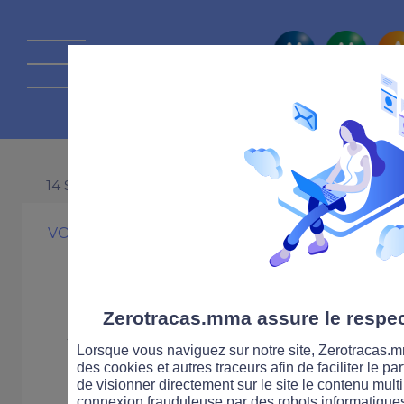
La route Zérot
14 SEPTEMBRE 2010
VOITURE
ÉVÉNEMENT
La campagne d
Sécurité routiè
Zerotracas.mma assure le respect
Lorsque vous naviguez sur notre site, Zerotracas.mm
C’est Pas Sorcie
des cookies et autres traceurs afin de faciliter le p
de visionner directement sur le site le contenu multi
connexion frauduleuse par des robots informatique