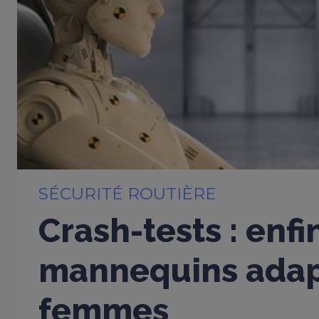
SÉCURITÉ ROUTIÈRE
Crash-tests : enfi
mannequins adap
femmes