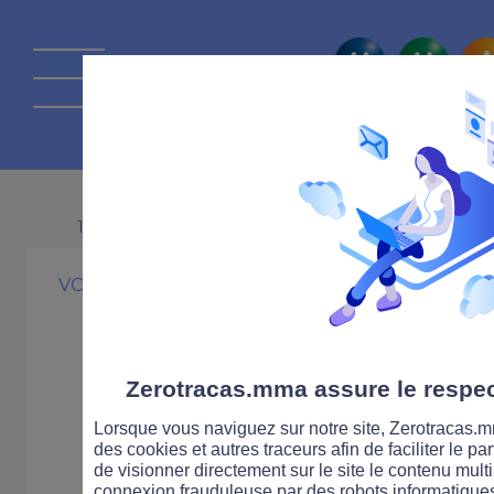
La route Zérot
11 FÉVRIER 2011
VOITURE
ÉVÉNEMENT
Le plan de rel
lutter contre l'
Zerotracas.mma assure le respect
Lorsque vous naviguez sur notre site, Zerotracas.mm
routière
des cookies et autres traceurs afin de faciliter le p
de visionner directement sur le site le contenu multi
connexion frauduleuse par des robots informatique