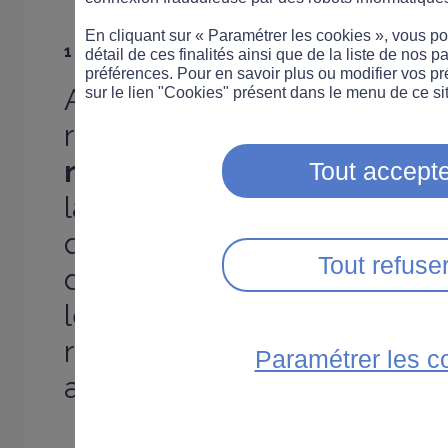
En cliquant sur « Paramétrer les cookies », vous 
1 000 nouveaux radars d'ici 2012
détail de ces finalités ainsi que de la liste de nos p
préférences. Pour en savoir plus ou modifier vos p
Au total, ce sont plus de 1
sur le lien "Cookies" présent dans le menu de ce sit
radars qui vont être installés
radars tronçons
qui permet
Tout accepte
la vitesse moyenne des auto
que
90 radars discriminant
Tout refuse
distinguer les poids lourds 
légers vont être ainsi dépl
radars aux passages à nivea
Paramétrer les c
avant la fin de l'année.