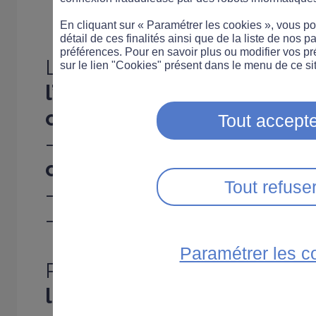
En cliquant sur « Paramétrer les cookies », vous 
détail de ces finalités ainsi que de la liste de nos p
préférences. Pour en savoir plus ou modifier vos p
L'objectif :
"expliquer et rét
sur le lien "Cookies" présent dans le menu de ce sit
l’accidentalité des motocy
chiffres clés
:
Tout accepte
- A moto,
2 accidents sur 3 
campagne
,
Tout refuse
- dans
7 cas sur 10 en plein
- dans
8 cas sur 10 par be
Paramétrer les c
Pour rappel,
en 2011, 772 m
la mort
sur les routes en Fr