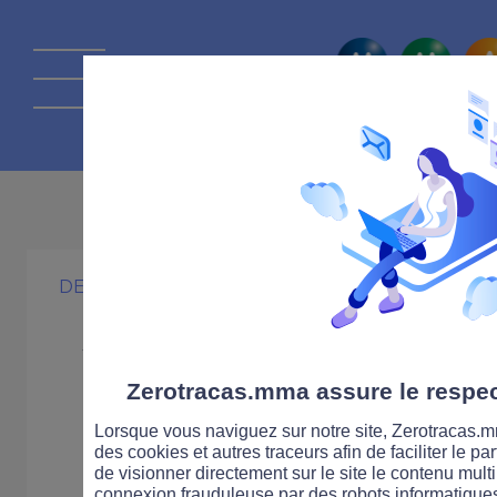
La route Zérot
26 JUIN 2012
DEUX-ROUES
SÉCURITÉ ROUTIÈRE
Sécurité Routiè
nouveau spot d
Zerotracas.mma assure le respect
Lorsque vous naviguez sur notre site, Zerotracas.mm
motards
des cookies et autres traceurs afin de faciliter le p
de visionner directement sur le site le contenu multi
connexion frauduleuse par des robots informatique