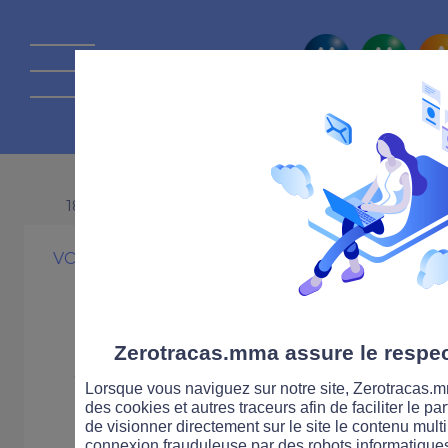
La route Zérot
18 FÉVRIER 2013
VOITURE
PRATIQUE
Point : les dern
sur les radars e
Zerotracas.mma assure le respect
Lorsque vous naviguez sur notre site, Zerotracas.mm
éthylotests
des cookies et autres traceurs afin de faciliter le p
de visionner directement sur le site le contenu multi
connexion frauduleuse par des robots informatique