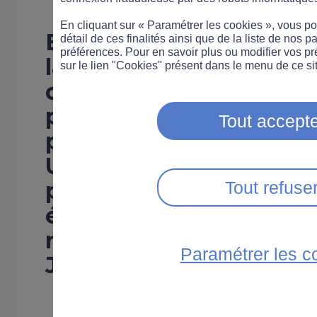
En cliquant sur « Paramétrer les cookies », vous 
En effet, le CNSR (Cons
détail de ces finalités ainsi que de la liste de nos p
préférences. Pour en savoir plus ou modifier vos p
la Sécurité Routière) 
sur le lien "Cookies" présent dans le menu de ce sit
détention obligatoire d
pour les automobilistes
Tout accepte
pour les conducteurs d
Une absence de sancti
permettra d'inciter à uti
Tout refuse
éthylotests déjà acquis
nombreux Français
, a
Paramétrer les c
Jung, président du CN