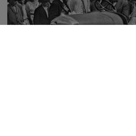
SAVOIRS UTILES
D'où vient le mot
» ?