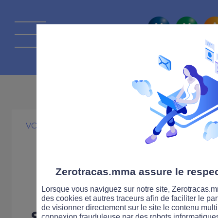
La route Zérot
17 MAI 2013
VOITURE
SÉCURITÉ ROUTIÈRE
Baisse de la mo
avril 2013
Zerotracas.mma assure le respect
Lorsque vous naviguez sur notre site, Zerotracas.mm
des cookies et autres traceurs afin de faciliter le p
de visionner directement sur le site le contenu multi
Selon le dernier comm
connexion frauduleuse par des robots informatique