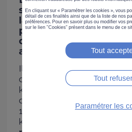
s'est dit favorable à l
En cliquant sur « Paramétrer les cookies », vous 
détail de ces finalités ainsi que de la liste de nos p
la vitesse à
70 km/h sur
préférences. Pour en savoir plus ou modifier vos p
périphérique parisien
sur le lien "Cookies" présent dans le menu de ce sit
e
diminution de
10 km/h 
autoroutes et les axes
Tout accepte
Il s'est prononcé en faveur
de la vitesse maximale de 
Tout refuse
km/h sur le périphérique pa
depuis plusieurs années par 
Paramétrer les c
120 km/h sur les autoroutes
km/h sur les routes seconda