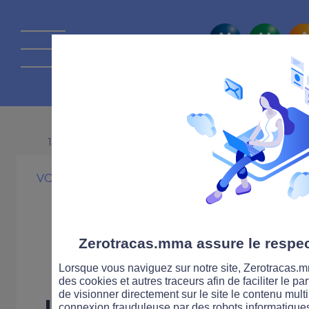
La route Zérot
12 JUILLET 2013
VOITURE
PRATIQUE
Baisse de la vit
routes ?
Zerotracas.mma assure le respect
Lorsque vous naviguez sur notre site, Zerotracas.mm
des cookies et autres traceurs afin de faciliter le p
de visionner directement sur le site le contenu multi
Le ministre de l'intérie
connexion frauduleuse par des robots informatique