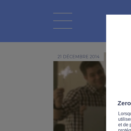
21 DÉCEMBRE 2014
Zero
Lorsqu
utilis
et de 
protég