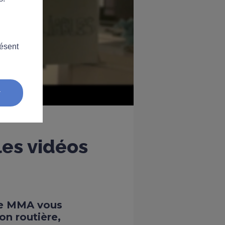
résent
r
les vidéos
 de MMA vous
on routière,