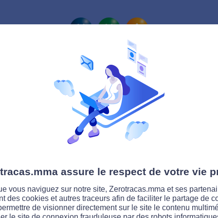
La route Zérotracas
tracas.mma assure le respect de votre vie p
e vous naviguez sur notre site, Zerotracas.mma et ses partenai
ent des cookies et autres traceurs afin de faciliter le partage de 
permettre de visionner directement sur le site le contenu multimé
er le site de connexion frauduleuse par des robots informatique