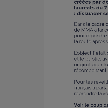
créées par de
lauréats du Z
: dissuader s
Dans le cadre 
de MMA a lancé 
pour répondre
la route après v
L’objectif étai
et le public, a
original pour lu
récompensant l
Pour les réveil
français à part
reprendre la vo
Voir le coup d