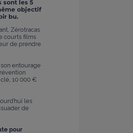
 sont les 5
 même objectif
ir bu.
ant, Zérotracas
e courts films
eur de prendre
r son entourage
prévention
a clé, 10 000 €
ourd’hui les
issuader de
ute pour