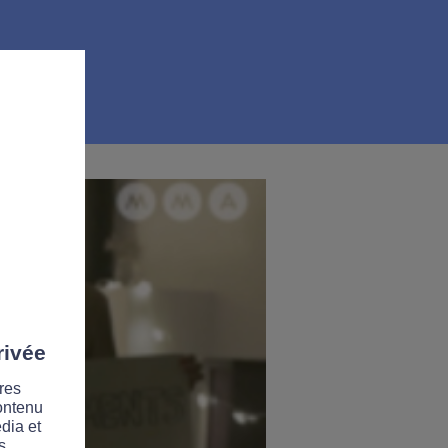
rivée
res
contenu
dia et
s.