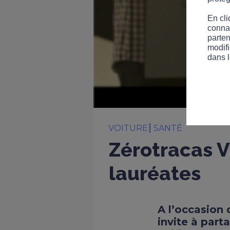
En cli
connai
parten
modifi
dans l
VOITURE
SANTÉ
Zérotracas V
lauréates
A l’occasion 
invite à part