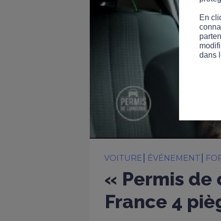
En cli
connai
parten
modifi
dans l
VOITURE
ÉVÉNEMENT
FO
« Permis de c
France 4 piè