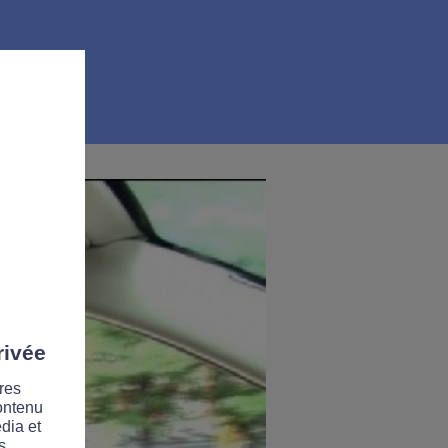
rivée
res
contenu
dia et
s.