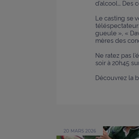
d’alcool… Des 
Le casting se v
téléspectateurs
gueule », « Dav
mères des con
Ne ratez pas l’
soir à 20h45 su
Découvrez la b
20 MARS 2026