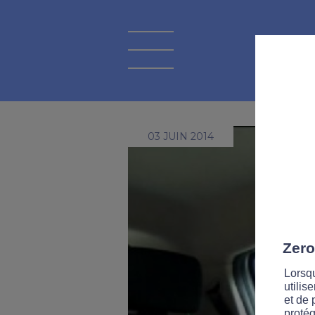
03 JUIN 2014
Zero
Lorsqu
utilis
et de 
protég