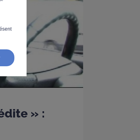
résent
r
dite » :