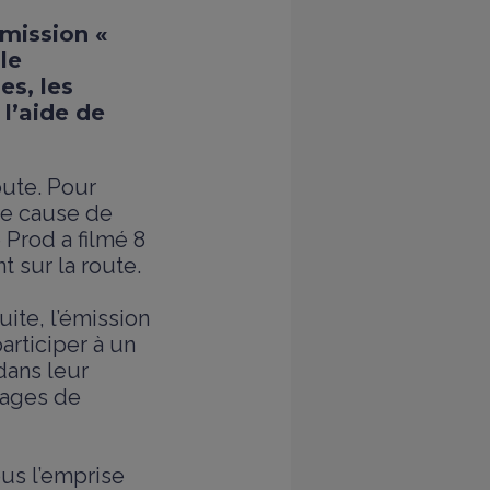
émission «
le
s, les
l’aide de
oute. Pour
ère cause de
 Prod a filmé 8
 sur la route.
ite, l’émission
articiper à un
dans leur
images de
ous l’emprise