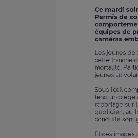
Ce mardi soir
Permis de con
comportement
équipes de pr
caméras emba
Les jeunes de 1
cette tranche d
mortalité. Part
jeunes au vola
Sous l’œil com
tend un piège 
reportage sur l
quotidien, au t
conduite sont 
Et ces images s