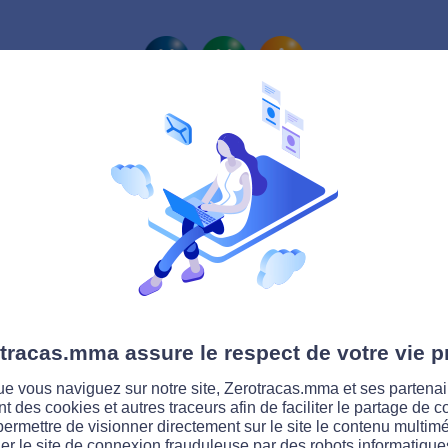
La route Zérotracas
tracas.mma assure le respect de votre vie p
e vous naviguez sur notre site, Zerotracas.mma et ses partenai
ent des cookies et autres traceurs afin de faciliter le partage de 
permettre de visionner directement sur le site le contenu multimé
er le site de connexion frauduleuse par des robots informatique