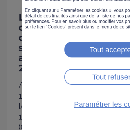
En cliquant sur « Paramétrer les cookies », vous 
La Sécurité routière a p
détail de ces finalités ainsi que de la liste de nos p
préférences. Pour en savoir plus ou modifier vos p
chiffres du mois d’oct
sur le lien "Cookies" présent dans le menu de ce sit
de tués continue d’au
septembre avec une ha
Tout accepte
au mois d’octobre 2014
2013.
Tout refuse
Alors que le nombre de tu
1,3 % en septembre par rappo
Paramétrer les c
le mois d’octobre lui, enreg
13, 6 %. Ainsi, selon les chif
(Observatoire national interm