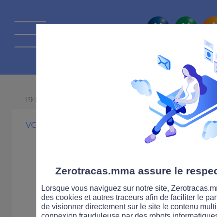
La route Zérot
19 NOVEMBRE 2014
VOITURE
SÉCURITÉ ROUTIÈRE
Sécurité routiè
de 13,6 % du n
Zerotracas.mma assure le respect
Lorsque vous naviguez sur notre site, Zerotracas.mm
tués en octobr
des cookies et autres traceurs afin de faciliter le p
de visionner directement sur le site le contenu multi
connexion frauduleuse par des robots informatique