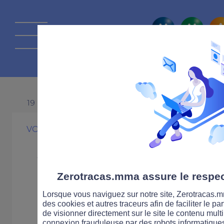
La route Zérot
19 DÉCEMBRE 2014
VOITURE
PRATIQUE
Sécurité routièr
expérimentatio
Zerotracas.mma assure le respect
Lorsque vous naviguez sur notre site, Zerotracas.mm
routes départe
des cookies et autres traceurs afin de faciliter le p
de visionner directement sur le site le contenu multi
connexion frauduleuse par des robots informatique