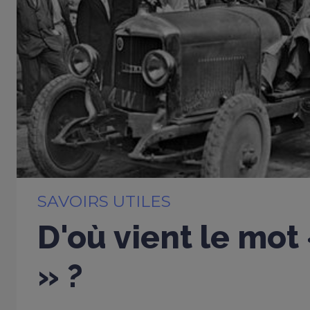
SAVOIRS UTILES
D'où vient le mot
» ?