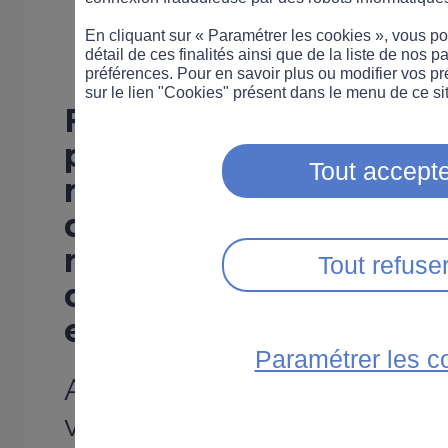
80 km/h dès ja
En cliquant sur « Paramétrer les cookies », vous 
détail de ces finalités ainsi que de la liste de nos p
préférences. Pour en savoir plus ou modifier vos p
sur le lien "Cookies" présent dans le menu de ce sit
Face à une année 2014 
particulièrement meurtr
Tout accepte
routes, le ministre de l’
devrait annoncer une s
mesures en janvier 2015
Tout refuse
départementales limit
en font partie.
Paramétrer les c
A partir de janvier 2015, une 
vitesse des départemental