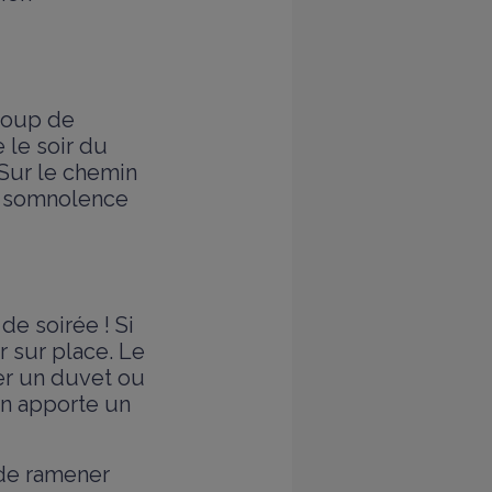
 coup de
 le soir du
 Sur le chemin
 La somnolence
 de soirée ! Si
 sur place. Le
ner un duvet ou
 on apporte un
 de ramener