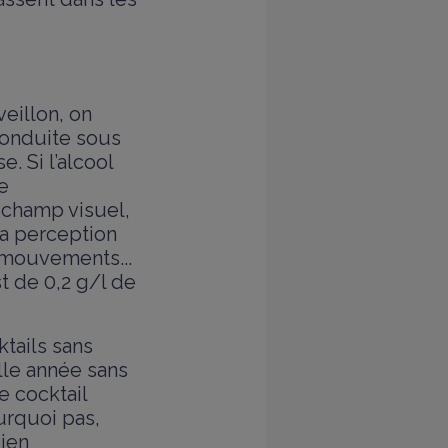
veillon, on
 conduite sous
. Si l’alcool
e
 champ visuel,
la perception
 mouvements...
t de 0,2 g/l de
ktails sans
elle année sans
e cocktail
urquoi pas,
bien