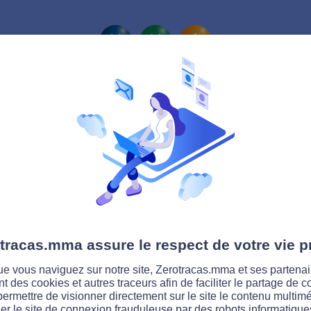
La route Zérotracas
tracas.mma assure le respect de votre vie p
e vous naviguez sur notre site, Zerotracas.mma et ses partenai
ent des cookies et autres traceurs afin de faciliter le partage de 
permettre de visionner directement sur le site le contenu multimé
er le site de connexion frauduleuse par des robots informatique