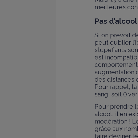
meilleures con
Pas d’alcool
Si on prévoit d
peut oublier l’
stupéfiants sont
est incompatibl
comportement e
augmentation de
des distances 
Pour rappel, la
sang, soit 0 ver
Pour prendre le
alcool, il en e
modération ! L
grâce aux nomb
faire deviner l