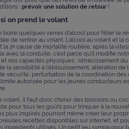
ditions :
prévoir une solution de retour
!
 si on prend le volant
e boire quelques verres d’alcool pour fêter le ré
idée de rentrer au volant. L’alcool au volant et la
 la 2
e
cause de mortalité routière, après la vitesse
e avec la conduite, c’est parce qu’il modifie notr
t nos capacités physiques : rétrécissement du
 la sensibilité à l’éblouissement, altération de 
de sécurité, perturbation de la coordination des
 limite autorisée pour les jeunes conducteurs es
re.
 volant, il faut donc choisir des boissons ou coc
xiste pour tous les goûts pour trinquer à la nouv
es plus inspirés pourront même créer leur propr
reuses recettes disponibles sur internet, et po
es ingrédients utilisés. Un petit jeu sympa pour 