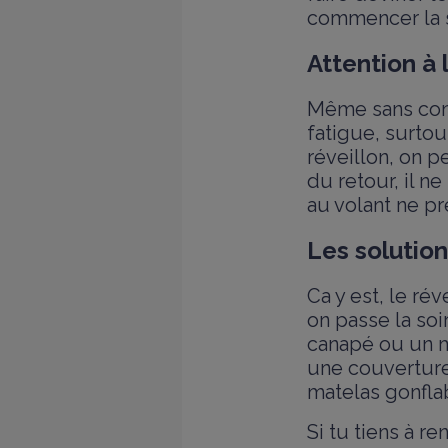
commencer la s
Attention à 
Même sans conso
fatigue, surtou
réveillon, on p
du retour, il ne
au volant ne pr
Les solution
Ca y est, le rév
on passe la so
canapé ou un ma
une couverture,
matelas gonfla
Si tu tiens à r