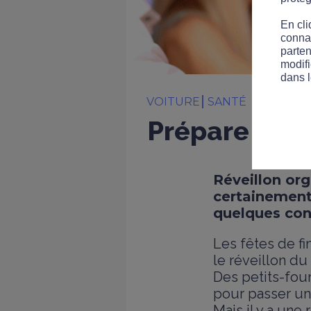
En cli
connai
parten
modifi
dans l
VOITURE
SANTÉ
Prépare ton r
Réveillon org
certainement 
quelques cons
Les fêtes de fi
le réveillon du
Des petits-four
pour passer un
Mais il y a une