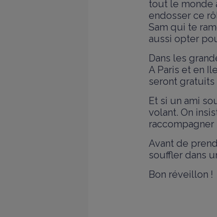
tout le monde à 
endosser ce rô
Sam qui te ramè
aussi opter pou
Dans les grande
A Paris et en I
seront gratuits
Et si un ami so
volant. On insi
raccompagner pa
Avant de prendr
souffler dans u
Bon réveillon !