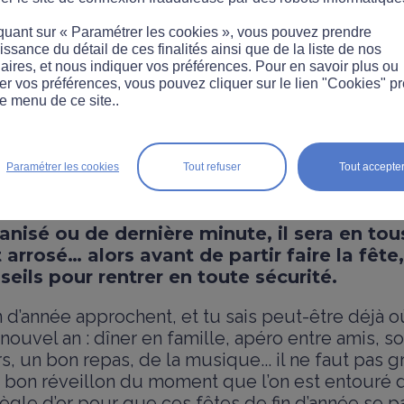
quant sur « Paramétrer les cookies », vous pouvez prendre
ssance du détail de ces finalités ainsi que de la liste de nos
aires, et nous indiquer vos préférences. Pour en savoir plus ou
er vos préférences, vous pouvez cliquer sur le lien "Cookies" p
e menu de ce site..
etour de réveillon !
Paramétrer les cookies
Tout refuser
Tout accepte
anisé ou de dernière minute, il sera en tou
arrosé… alors avant de partir faire la fête,
eils pour rentrer en toute sécurité.
n d’année approchent, et tu sais peut-être déjà o
 nouvel an : dîner en famille, apéro entre amis, so
s, un bon repas, de la musique... il ne faut pas 
 bon réveillon du moment que l’on est entouré d
 règle d’or pour que ces fêtes de fin d’année se 