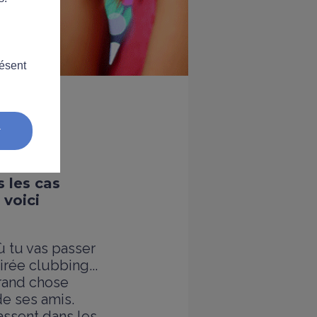
résent
r
s les cas
 voici
ù tu vas passer
irée clubbing...
grand chose
e ses amis.
passent dans les