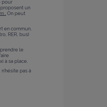
e pour
s proposent un
am
.
On peut
port en commun.
tro, RER, bus)
.
 prendre le
faire
i à sa place.
 n’hésite pas à