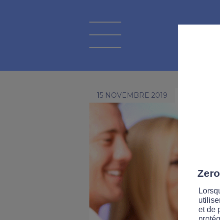
15 NOVEMBRE 2019
Zero
Lorsqu
utilis
et de 
protég