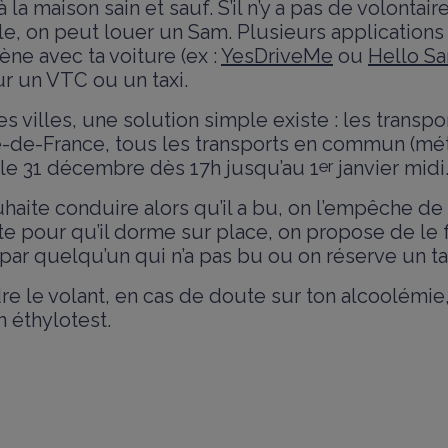
la maison sain et sauf. S’il n’y a pas de volontair
le, on peut louer un Sam. Plusieurs application
ne avec ta voiture (ex :
YesDriveMe
ou
Hello S
r un VTC ou un taxi.
s villes, une solution simple existe : les trans
le-de-France, tous les transports en commun (mé
 le 31 décembre dès 17h jusqu’au 1
er
janvier midi
uhaite conduire alors qu’il a bu, on l’empêche de
ste pour qu’il dorme sur place, on propose de le 
r quelqu’un qui n’a pas bu ou on réserve un tax
e le volant, en cas de doute sur ton alcoolémie,
n éthylotest.