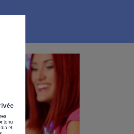
rivée
res
contenu
dia et
s.