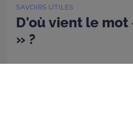
SAVOIRS UTILES
D'où vient le mot
» ?
23 JANVIER 2026