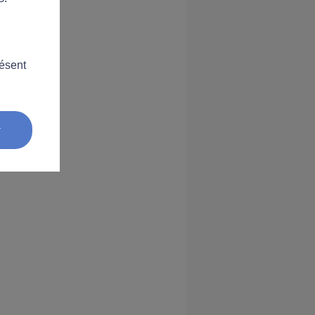
résent
r