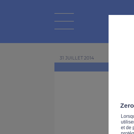
31 JUILLET 2014
Zero
Lorsqu
utilis
et de 
protég