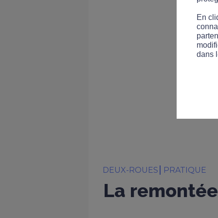
En cli
connai
parten
modifi
dans l
DEUX-ROUES
PRATIQUE
La remontée 