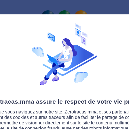
La route Zérotracas
tracas.mma assure le respect de votre vie p
e vous naviguez sur notre site, Zerotracas.mma et ses partenai
ent des cookies et autres traceurs afin de faciliter le partage de 
permettre de visionner directement sur le site le contenu multimé
er le site de connexion frauduleuse par des robots informatique