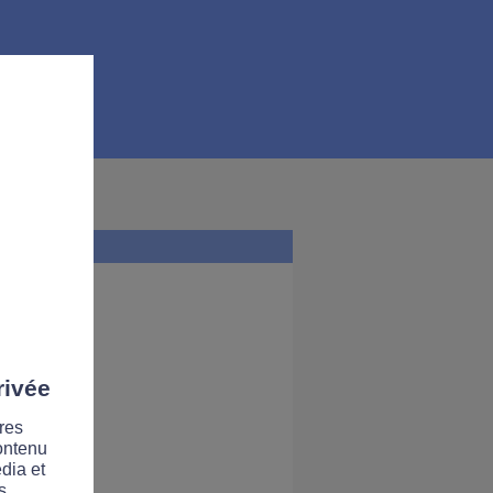
rivée
res
contenu
dia et
s.