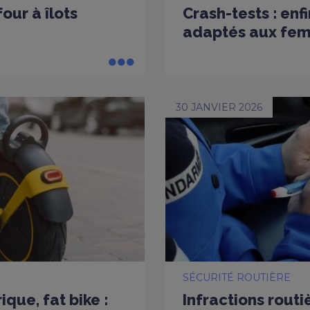
our à îlots
Crash-tests : en
adaptés aux fe
30 JANVIER 2026
SÉCURITÉ ROUTIÈRE
ique, fat bike :
Infractions routi