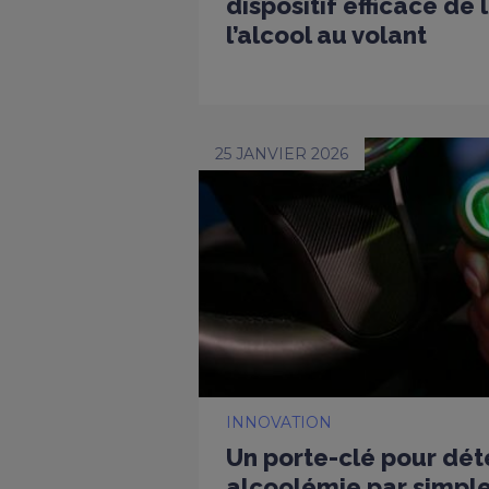
dispositif efficace de 
l’alcool au volant
25 JANVIER 2026
INNOVATION
Un porte-clé pour dét
alcoolémie par simple