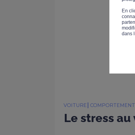
En cli
connai
parten
modifi
dans l
VOITURE
COMPORTEMEN
Le stress au