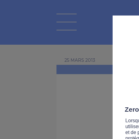
25 MARS 2013
Zero
Lorsqu
utilis
et de 
protég