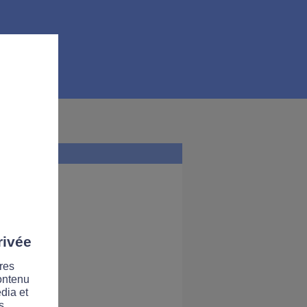
rivée
res
contenu
dia et
s.