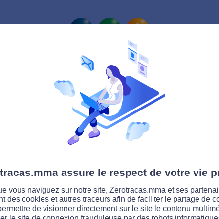
La route Zérotracas
tracas.mma assure le respect de votre vie p
e vous naviguez sur notre site, Zerotracas.mma et ses partenai
ent des cookies et autres traceurs afin de faciliter le partage de 
permettre de visionner directement sur le site le contenu multimé
er le site de connexion frauduleuse par des robots informatique