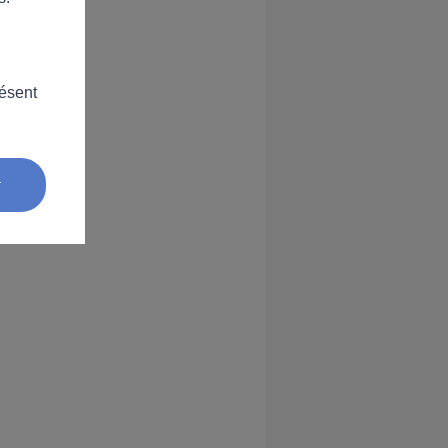
résent
r