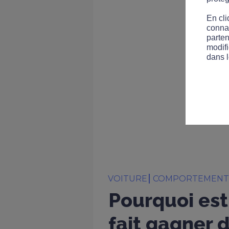
En cli
connai
parten
modifi
dans l
VOITURE
COMPORTEMEN
Pourquoi est
fait gagner 