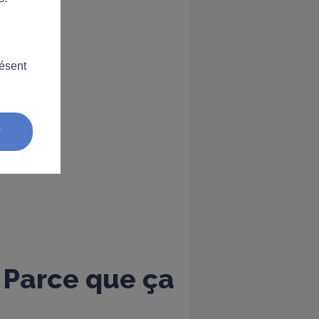
résent
r
 Parce que ça