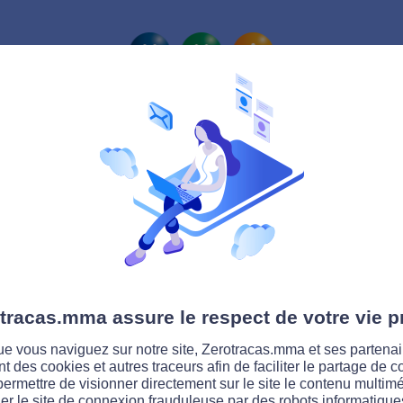
La route Zérotracas
tracas.mma assure le respect de votre vie p
e vous naviguez sur notre site, Zerotracas.mma et ses partenai
ent des cookies et autres traceurs afin de faciliter le partage de 
permettre de visionner directement sur le site le contenu multimé
er le site de connexion frauduleuse par des robots informatique