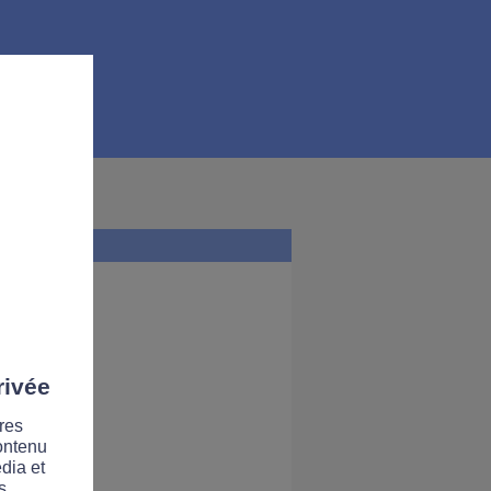
rivée
res
contenu
dia et
s.