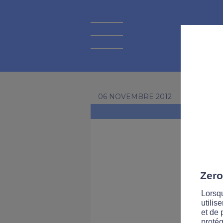
06 NOVEMBRE 2012
Zero
Lorsqu
utilis
et de 
protég