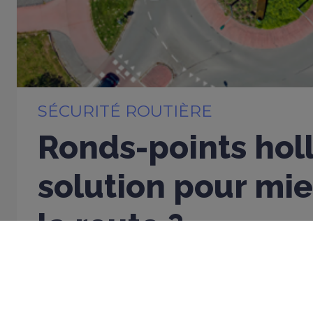
SÉCURITÉ ROUTIÈRE
Ronds-points holl
solution pour mi
la route ?