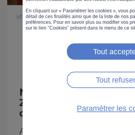
En cliquant sur « Paramétrer les cookies », vous 
détail de ces finalités ainsi que de la liste de nos p
VÉLO
ÉVÉNEMENT
préférences. Pour en savoir plus ou modifier vos p
Gagnez un vélo
sur le lien "Cookies" présent dans le menu de ce sit
avec notre con
Tout accepte
Instagram
Tout refuse
Noël arrive à grands p
Zérotracas vous offre l
Paramétrer les c
d’ajouter un cadeau sou
Avec notre concours Instag