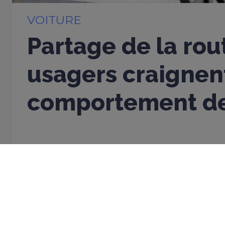
VOITURE
Partage de la rou
usagers craignent
comportement de
08 DÉCEMBRE 2025