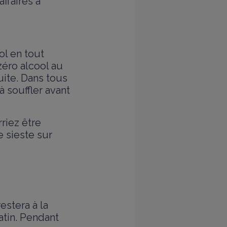
ffaires à
l en tout
zéro alcool au
uite. Dans tous
à souffler avant
riez être
e sieste sur
estera à la
atin. Pendant