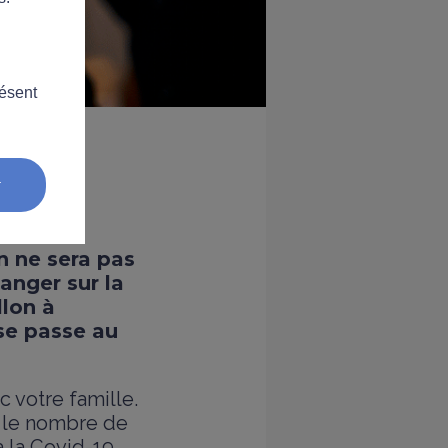
résent
r
on ne sera pas
anger sur la
llon à
 se passe au
 votre famille.
r le nombre de
 la Covid-19.