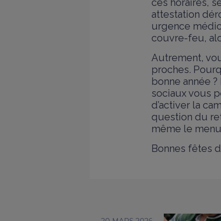
ces horaires, s
attestation dér
urgence médica
couvre-feu, al
Autrement, vou
proches. Pourqu
bonne année ? 
sociaux vous pe
d’activer la ca
question du ret
même le menu 
Bonnes fêtes de
20 MARS 2026