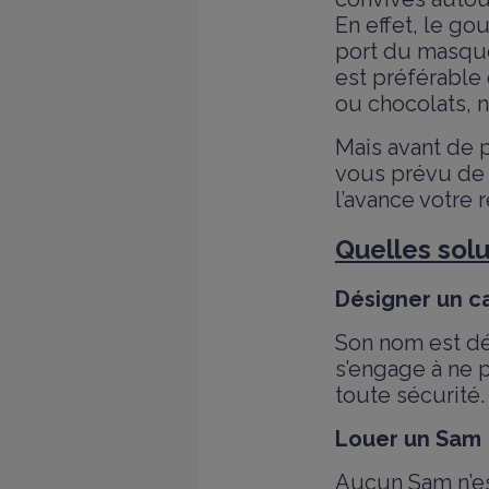
En effet, le g
port du masque
est préférable
ou chocolats, n
Mais avant de p
vous prévu de b
l’avance votre r
Quelles solu
Désigner un ca
Son nom est dé
s’engage à ne p
toute sécurité.
Louer un Sam
Aucun Sam n’es