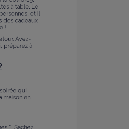
es à table. Le
ersonnes, et il
us des cadeaux
e !
etour. Avez-
i, préparez à
?
soirée qui
la maison en
ches ? Sachez