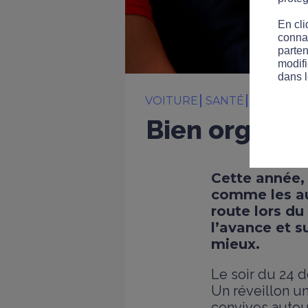
En cli
connai
parten
modifi
dans l
VOITURE
SANTÉ
COMPOR
Bien organise
Cette année, 
comme les aut
route lors du
l’avance et s
mieux.
Le soir du 24 
Un réveillon u
convives autour