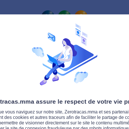
La route Zérotracas
tracas.mma assure le respect de votre vie p
e vous naviguez sur notre site, Zerotracas.mma et ses partenai
ent des cookies et autres traceurs afin de faciliter le partage de 
permettre de visionner directement sur le site le contenu multimé
er le site de connexion frauduleuse par des robots informatique