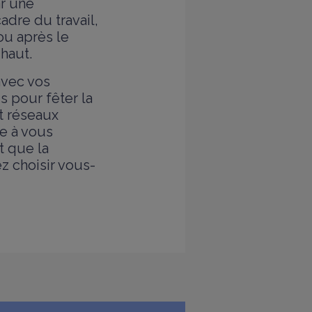
ar une
adre du travail,
ou après le
haut.
avec vos
s pour fêter la
t réseaux
re à vous
t que la
z choisir vous-