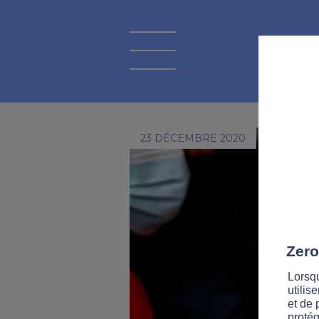
23 DÉCEMBRE 2020
Zero
Lorsqu
utilis
et de 
protég