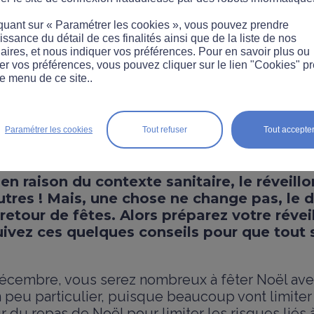
quant sur « Paramétrer les cookies », vous pouvez prendre
ssance du détail de ces finalités ainsi que de la liste de nos
aires, et nous indiquer vos préférences. Pour en savoir plus ou
er vos préférences, vous pouvez cliquer sur le lien "Cookies" p
e menu de ce site..
TEMENT
r son réveillon 2020 !
Paramétrer les cookies
Tout refuser
Tout accepte
en raison du contexte sanitaire, le réveill
res ! Mais, une chose ne change pas, le d
 retour de fêtes. Alors préparez votre révei
uivez ces quelques conseils pour que tout
décembre, vous serez nombreux à fêter Noël avec
n peu particulier, puisque beaucoup vont limite
 du repas de Noël pour limiter les risques liés à