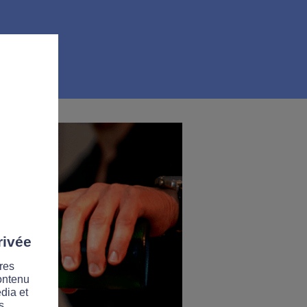
rivée
res
contenu
dia et
s.