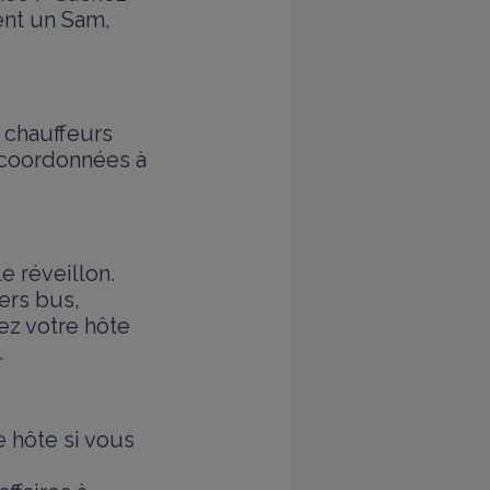
ent un Sam,
 chauffeurs
s coordonnées à
e réveillon.
ers bus,
ez votre hôte
.
 hôte si vous