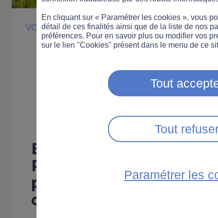
En cliquant sur « Paramétrer les cookies », vous 
détail de ces finalités ainsi que de la liste de nos p
VOITURE
ÉVÉNEMENT
préférences. Pour en savoir plus ou modifier vos p
RTL et MMA sen
sur le lien "Cookies" présent dans le menu de ce sit
les Français po
Tout accepte
départs en vac
Tout refuse
En juillet, MMA, en par
RTL, diffuse des mess
Paramétrer les c
prévention pour sensibi
conducteurs sur les traj