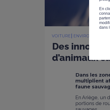
En cli
connai
parten
modifi
dans l
VOITURE
ENVIRONNEMEN
Des innovatio
d’animaux s
Dans les zone
multiplient a
faune sauvag
En Ariège, un d
portions de ro
sauvages.