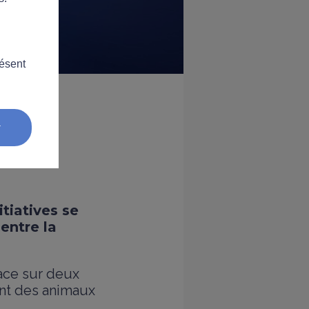
résent
ions
r
itiatives se
 entre la
lace sur deux
ant des animaux