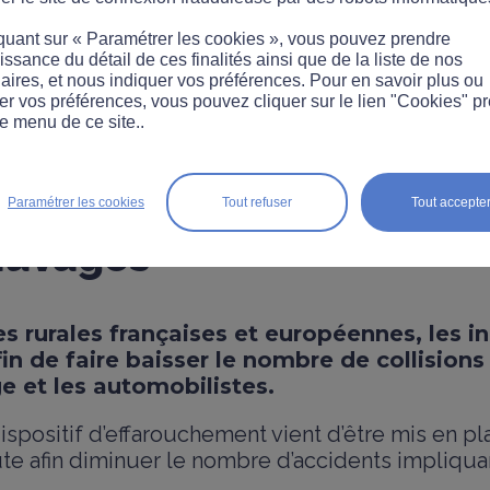
quant sur « Paramétrer les cookies », vous pouvez prendre
ssance du détail de ces finalités ainsi que de la liste de nos
aires, et nous indiquer vos préférences. Pour en savoir plus ou
er vos préférences, vous pouvez cliquer sur le lien "Cookies" p
e menu de ce site..
T
INNOVATION
ns pour éviter les collis
Paramétrer les cookies
Tout refuser
Tout accepte
auvages
s rurales françaises et européennes, les in
fin de faire baisser le nombre de collisions
e et les automobilistes.
ispositif d’effarouchement vient d’être mis en p
ute afin diminuer le nombre d’accidents impliqu