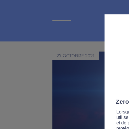
27 OCTOBRE 2021
Zero
Lorsqu
utilis
et de 
protég