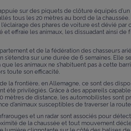
’appuie sur des piquets de clôture équipés d’un
allés tous les 20 mètres au bord de la chaussée.
, l’éclairage des phares de voiture est dévié par c
é et effraie les animaux, les dissuadant ainsi de f
épartement et de la fédération des chasseurs ari
n s’étendra sur une durée de 6 semaines. Elle se
 que les animaux ne s’habituent pas à cette barr
rs toute son efficacité.
 de la frontière, en Allemagne, ce sont des dispos
nt été privilégiés. Grâce à des appareils capabl
30 mètres de distance, les automobilistes sont 
nce d’animaux susceptibles de traverser la route
nfrarouges et un radar sont associés pour détect
oximité de la chaussée et tout mouvement décl
e lumière clignotante sur le côté des balises de 