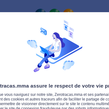
La route Zérotracas
tracas.mma assure le respect de votre vie p
e vous naviguez sur notre site, Zerotracas.mma et ses partenai
ent des cookies et autres traceurs afin de faciliter le partage de 
permettre de visionner directement sur le site le contenu multimé
er le site de connexion frauduleuse par des robots informatique