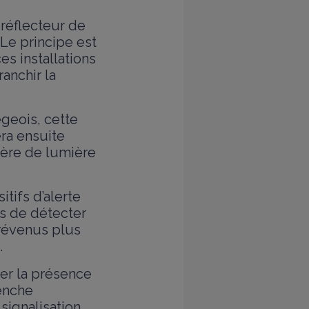
 réflecteur de
 Le principe est
es installations
ranchir la
égeois, cette
ra ensuite
ière de lumière
itifs d’alerte
es de détecter
prévenus plus
.
er la présence
enche
signalisation.