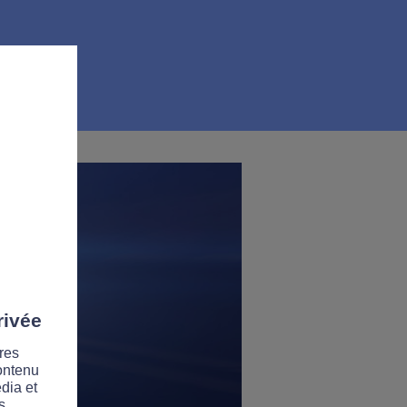
rivée
res
contenu
dia et
s.