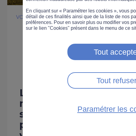
En cliquant sur « Paramétrer les cookies », vous 
détail de ces finalités ainsi que de la liste de nos p
VOITURE
INNOVATION
préférences. Pour en savoir plus ou modifier vos p
Des dispositifs 
sur le lien "Cookies" présent dans le menu de ce sit
sonores pour pr
Tout accepte
collisions front
Tout refuse
L’Essonne vient de met
nouveaux dispositifs d’
Paramétrer les c
sur les routes départem
prévenir les collisions 
véhicules.