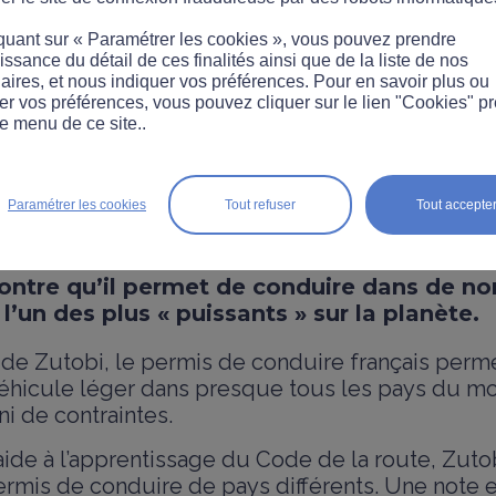
quant sur « Paramétrer les cookies », vous pouvez prendre
ssance du détail de ces finalités ainsi que de la liste de nos
aires, et nous indiquer vos préférences. Pour en savoir plus ou
er vos préférences, vous pouvez cliquer sur le lien "Cookies" p
e menu de ce site..
SLATION
nçais facilitateur à l’ét
Paramétrer les cookies
Tout refuser
Tout accepte
ntre qu’il permet de conduire dans de n
 l’un des plus « puissants » sur la planète.
e de Zutobi, le permis de conduire français per
 véhicule léger dans presque tous les pays du m
ni de contraintes.
’aide à l’apprentissage du Code de la route, Zuto
ermis de conduire de pays différents. Une note 