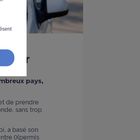
résent
ranger
r
ombreux pays,
met de prendre
onde, sans trop
bi, a basé son
entre 0(permis