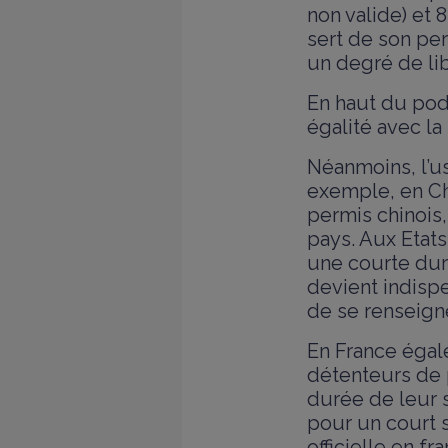
non valide) et 8
sert de son per
un degré de lib
En haut du podi
égalité avec la
Néanmoins, l’us
exemple, en Chi
permis chinois,
pays. Aux Etats
une courte dur
devient indispe
de se renseign
En France égal
détenteurs de p
durée de leur 
pour un court 
officielle en f