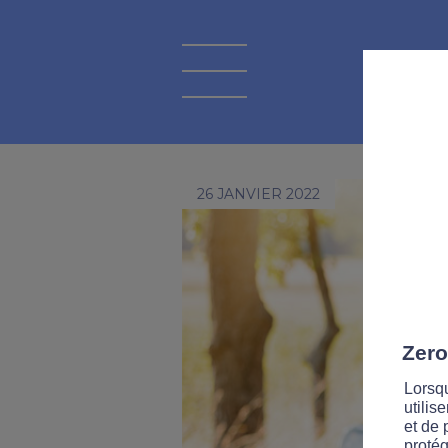
26 JANVIER 2022
Zero
Lorsqu
utilis
et de 
protég