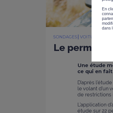
En cli
connai
parten
modifi
dans l
SONDAGES
VOITURE
LÉGI
Le permis fra
Une étude mo
ce qui en fait
D’après l’étud
le volant d’un
de restrictions 
L’application d
étude sur 22 p