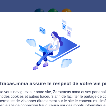
La route Zérotracas
tracas.mma assure le respect de votre vie p
e vous naviguez sur notre site, Zerotracas.mma et ses partenai
ent des cookies et autres traceurs afin de faciliter le partage de 
permettre de visionner directement sur le site le contenu multimé
er le site de connexion frauduleuse par des robots informatique