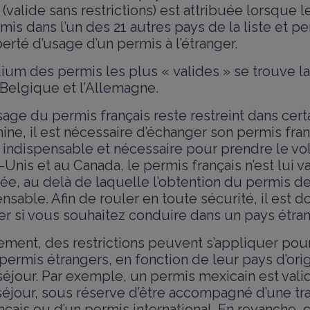
 (valide sans restrictions) est attribuée lorsque l
mis dans l’un des 21 autres pays de la liste et p
erté d’usage d’un permis à l’étranger.
um des permis les plus « valides » se trouve la
 Belgique et l’Allemagne.
age du permis français reste restreint dans cert
ne, il est nécessaire d’échanger son permis fran
 indispensable et nécessaire pour prendre le vol
-Unis et au Canada, le permis français n’est lui 
ée, au delà de laquelle l’obtention du permis de
nsable. Afin de rouler en toute sécurité, il est 
er si vous souhaitez conduire dans un pays étran
ement, des restrictions peuvent s’appliquer pour
ermis étrangers, en fonction de leur pays d’orig
séjour. Par exemple, un permis mexicain est vali
séjour, sous réserve d’être accompagné d’une tr
rançais ou d’un permis international. En revanche