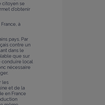
e citoyen se
ermet d’obtenir
 France, à
ains pays. Par
çais contre un
ant dans le
valable que sur
 conduire local
donc nécessaire
ger.
 les
ine et de la
de en France
aduction
, ce même