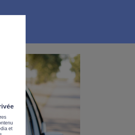
rivée
res
contenu
dia et
s.