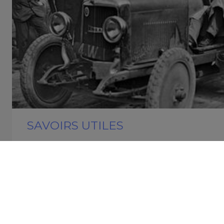
SAVOIRS UTILES
D'où vient le mot
» ?