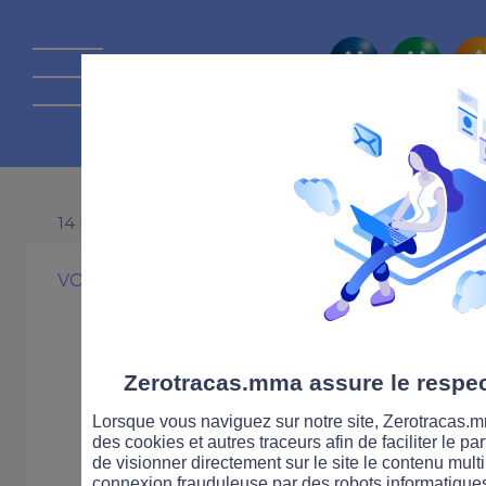
La route Zérot
14 NOVEMBRE 2016
VOITURE
PRATIQUE
Carte grise : es
coût de ses dé
Zerotracas.mma assure le respect
Lorsque vous naviguez sur notre site, Zerotracas.mm
c’est possible
des cookies et autres traceurs afin de faciliter le p
de visionner directement sur le site le contenu multi
connexion frauduleuse par des robots informatique