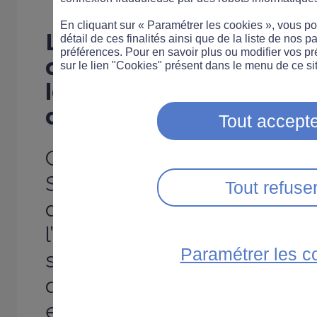
En cliquant sur « Paramétrer les cookies », vous 
Le site du
Service-publi
détail de ces finalités ainsi que de la liste de nos p
préférences. Pour en savoir plus ou modifier vos p
désormais un simulate
sur le lien "Cookies" présent dans le menu de ce sit
les démarches relatives
d’immatriculation.
Tout accepte
Grâce à un outil mis en pl
Service Public, il est d
Tout refuse
d’effectuer une estimat
l’obtention de sa carte g
Paramétrer les c
simulateur en ligne per
quelques clics une estimati
ensemble de démarches 