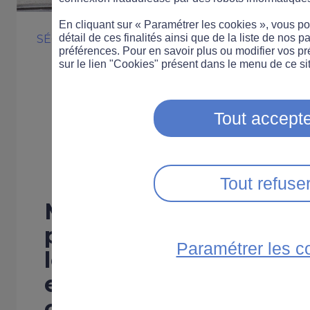
En cliquant sur « Paramétrer les cookies », vous 
détail de ces finalités ainsi que de la liste de nos p
SÉCURITÉ ROUTIÈRE
ÉVÉNEMENT
préférences. Pour en savoir plus ou modifier vos p
MMA sensibilise
sur le lien "Cookies" présent dans le menu de ce sit
Français au par
Tout accepte
route
Tout refuse
MMA mène une campa
prévention auprès des 
Paramétrer les c
les encourager au parta
et les alerter à la vulné
certains usagers.