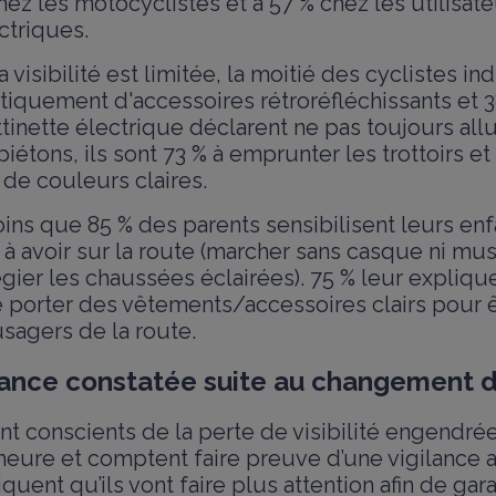
hez les motocyclistes et à 57 % chez les utilisat
ectriques.
a visibilité est limitée, la moitié des cyclistes i
tiquement d'accessoires rétroréfléchissants et 
tinette électrique déclarent ne pas toujours all
piétons, ils sont 73 % à emprunter les trottoirs et
de couleurs claires.
ins que 85 % des parents sensibilisent leurs en
 avoir sur la route (marcher sans casque ni mus
ilégier les chaussées éclairées). 75 % leur expli
e porter des vêtements/accessoires clairs pour 
usagers de la route.
ilance constatée suite au changement 
nt conscients de la perte de visibilité engendrée
eure et comptent faire preuve d’une vigilance a
quent qu’ils vont faire plus attention afin de gara