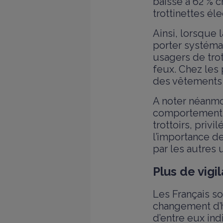
baisse à 62 % c
trottinettes él
Ainsi, lorsque l
porter systéma
usagers de trot
feux. Chez les 
des vêtements 
A noter néanmo
comportement à
trottoirs, priv
l’importance d
par les autres 
Plus de vig
Les Français so
changement d’h
d’entre eux indi