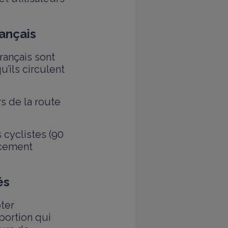
rançais
rançais sont
u’ils circulent
s de la route
 cyclistes (90
acement
ués
ter
portion qui