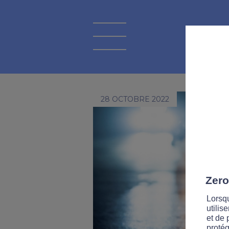
28 OCTOBRE 2022
Zero
Lorsqu
utilis
et de 
protég