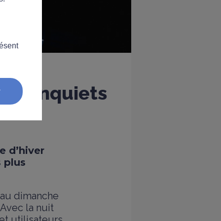
résent
ais inquiets
r
e d’hiver
 plus
9 au dimanche
 Avec la nuit
et utilisateurs