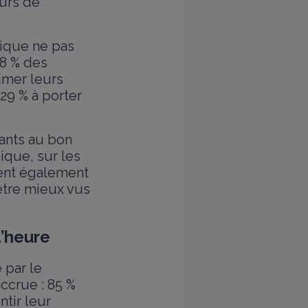
eurs de
ndique ne pas
38 % des
umer leurs
 29 % à porter
fants au bon
ique, sur les
quent également
être mieux vus
d’heure
 par le
ccrue : 85 %
ntir leur