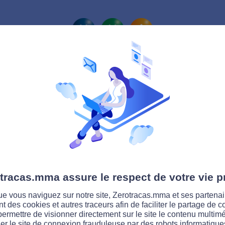
La route Zérotracas
tracas.mma assure le respect de votre vie p
e vous naviguez sur notre site, Zerotracas.mma et ses partenai
ent des cookies et autres traceurs afin de faciliter le partage de 
permettre de visionner directement sur le site le contenu multimé
er le site de connexion frauduleuse par des robots informatique