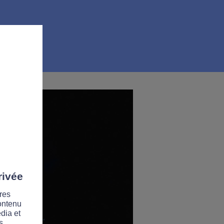
rivée
res
contenu
dia et
s.