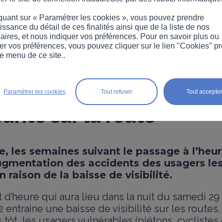
quant sur « Paramétrer les cookies », vous pouvez prendre
ssance du détail de ces finalités ainsi que de la liste de nos
aires, et nous indiquer vos préférences. Pour en savoir plus ou
er vos préférences, vous pouvez cliquer sur le lien "Cookies" p
e menu de ce site..
PORTEMENT
DEUX-ROUES
VÉLO
’heure : 82 % des Franç
Paramétrer les cookies
Tout refuser
Tout accepte
urité sur la route
 les semaines suivant le passage à l’heur
ugmentation des accidents des usagers les
 raison de la baisse de visibilité.
d’heure qui aura lieu dans la nuit du samedi 2
 entraine une baisse de visibilité sur les routes.
tôt, les usagers vulnérables (piétons, cyclistes 