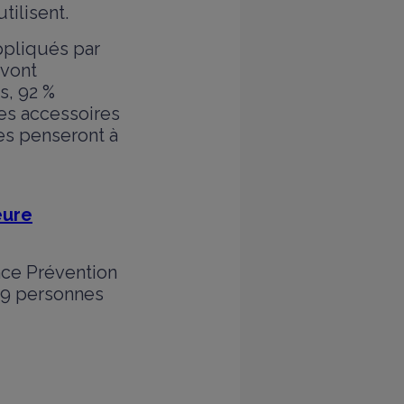
utilisent.
ppliqués par
 vont
s, 92 %
des accessoires
ues penseront à
eure
ance Prévention
039 personnes