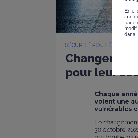
En cli
connai
parten
modifi
dans l
SÉCURITÉ ROUTIÈRE
COM
Changement d
pour leur séc
Chaque année,
voient une a
vulnérables en
Le changement 
30 octobre 2022
qui tombe plus 