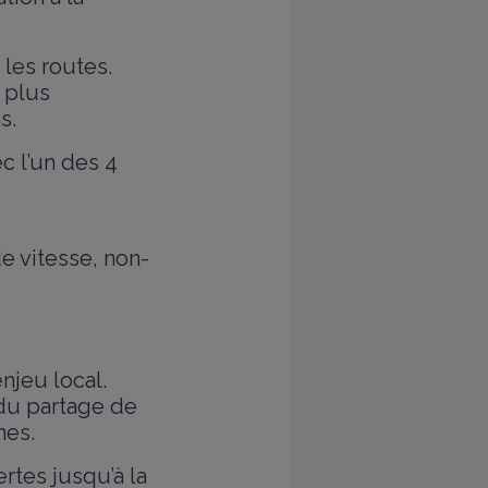
 les routes.
 plus
s.
c l’un des 4
e vitesse, non-
njeu local.
 du partage de
nes.
tes jusqu’à la