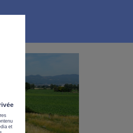
rivée
res
contenu
dia et
s.