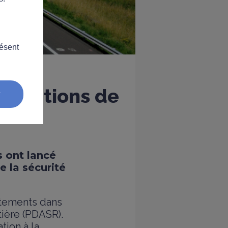
résent
 d'Actions de
r
 ont lancé
e la sécurité
rtements dans
tière (PDASR).
ation à la