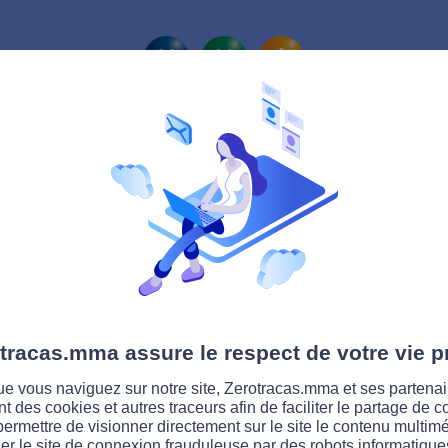
La route Zérotracas
tracas.mma assure le respect de votre vie p
e vous naviguez sur notre site, Zerotracas.mma et ses partenai
ent des cookies et autres traceurs afin de faciliter le partage de 
permettre de visionner directement sur le site le contenu multimé
er le site de connexion frauduleuse par des robots informatique