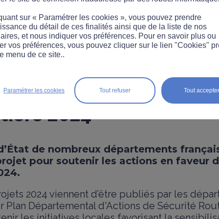
quant sur « Paramétrer les cookies », vous pouvez prendre
ssance du détail de ces finalités ainsi que de la liste de nos
aires, et nous indiquer vos préférences. Pour en savoir plus ou
er vos préférences, vous pouvez cliquer sur le lien "Cookies" p
e menu de ce site..
ets : Plan Départemental
Paramétrer les cookies
Tout refuser
Tout accepte
tière 2024
 d’État de nombreux départements français
projet pour soutenir les actions en faveur d
024.
rojets 2024 viennent d’être publiés par les dépa
ur Plan Départemental d'Actions de Sécurité Rou
tenir les initiatives locales favorisant la sensibilis