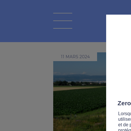
11 MARS 2024
Zero
Lorsqu
utilis
et de 
protég