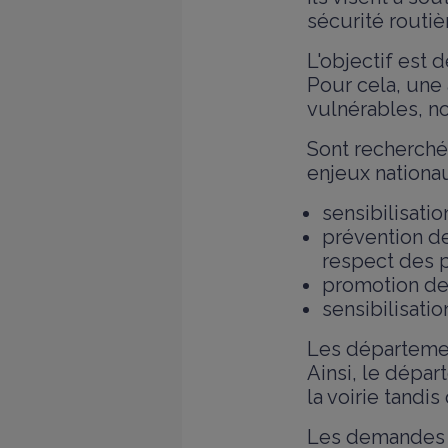
sécurité routièr
L'objectif est 
Pour cela, une 
vulnérables, n
Sont recherchée
enjeux nationau
sensibilisat
prévention de
respect des pr
promotion d
sensibilisati
Les départemen
Ainsi, le dépa
la voirie tandi
Les demandes d