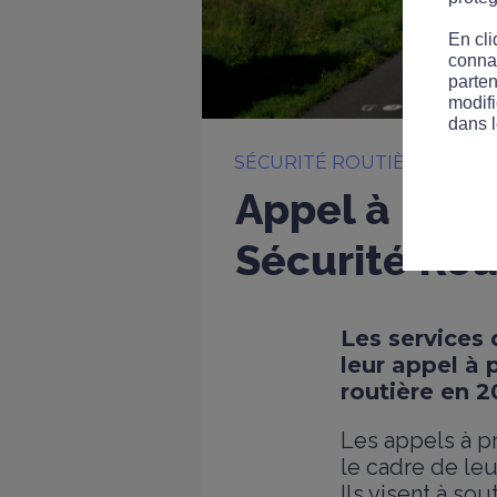
En cli
connai
parten
modifi
dans l
SÉCURITÉ ROUTIÈRE
Appel à proj
Sécurité Rou
Les services
leur appel à 
routière en 2
Les appels à p
le cadre de le
Ils visent à sou