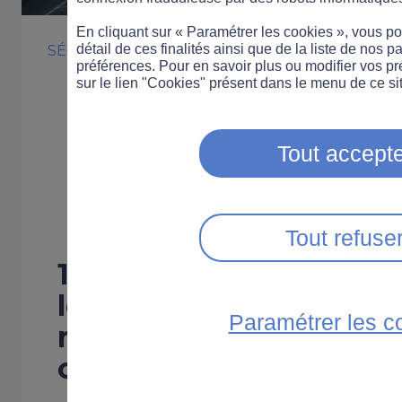
En cliquant sur « Paramétrer les cookies », vous 
détail de ces finalités ainsi que de la liste de nos p
SÉCURITÉ ROUTIÈRE
ÉVÉNEMENT
préférences. Pour en savoir plus ou modifier vos p
Découvrez les 
sur le lien "Cookies" présent dans le menu de ce sit
8e concours in
Tout accepte
la Sécurité rou
Tout refuse
13 solutions innovante
les routes plus sûres on
Paramétrer les c
récompensées lors d’u
organisée par la Sécurit