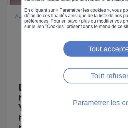
En cliquant sur « Paramétrer les cookies », vous 
détail de ces finalités ainsi que de la liste de nos p
ALCOOL
COMPORTEMENT
SÉCURITÉ ROUTI
préférences. Pour en savoir plus ou modifier vos p
Euro 2024 : u
sur le lien "Cookies" présent dans le menu de ce sit
pour lutter cont
Tout accepte
au volant
Tout refuse
Dans une série de vidéo
routière et le comment
Paramétrer les c
Yoann Riou rappellent 
match, si « on tient à q
retient » !