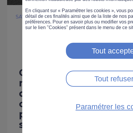
En cliquant sur « Paramétrer les cookies », vous 
détail de ces finalités ainsi que de la liste de nos p
SAVOIRS UTILES
VOITURE
LÉGISLATION
DEU
préférences. Pour en savoir plus ou modifier vos p
D’où viennent l
sur le lien "Cookies" présent dans le menu de ce sit
limitations de v
Tout accepte
Certaines règles du Cod
Tout refuse
nous paraissent tellem
qu'on en oublie leur ori
cas de la limitation de 
Paramétrer les c
pilier de la sécurité ro
sur l'histoire de ces lim