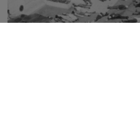
SAVOIRS UTILES
Pourquoi Mazamet
marqué l’histoire 
sécurité routière 
09 JANVIER 2025