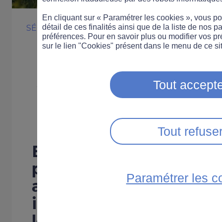
En cliquant sur « Paramétrer les cookies », vous 
détail de ces finalités ainsi que de la liste de nos p
SÉCURITÉ ROUTIÈRE
VOITURE
préférences. Pour en savoir plus ou modifier vos p
Une campagne
sur le lien "Cookies" présent dans le menu de ce sit
sensibiliser aux
Tout accepte
des engins agri
Tout refuse
En Bretagne, une cam
prévention cible les ap
Paramétrer les c
agricoles afin de rédui
impliquant les engins a
les plus dangereux sur 